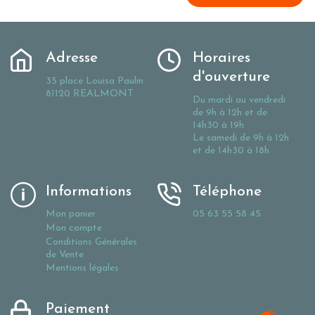
Adresse
Horaires
d'ouverture
35 place Louisa Paulin
81120 REALMONT
Du mardi au vendredi
de 9h à 12h et de
14h30 à 19h
Le samedi de 9h à 12h
et de 14h30 à 18h
Informations
Téléphone
Mon panier
05 63 55 58 45
Mon compte
Conditions Générales
de Vente
Mentions légales
Paiement