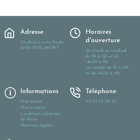
Adresse
Horaires
d'ouverture
35 place Louisa Paulin
81120 REALMONT
Du mardi au vendredi
de 9h à 12h et de
14h30 à 19h
Le samedi de 9h à 12h
et de 14h30 à 18h
Informations
Téléphone
Mon panier
05 63 55 58 45
Mon compte
Conditions Générales
de Vente
Mentions légales